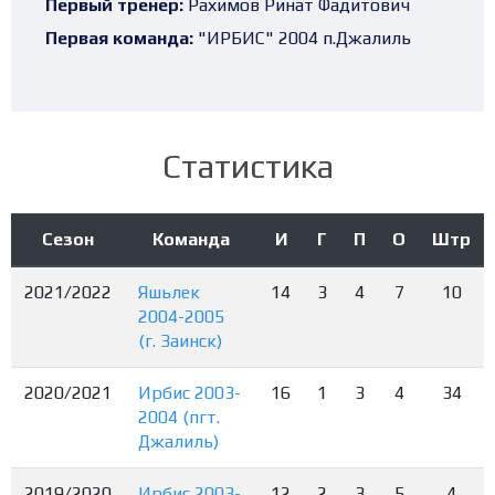
Первый тренер:
Рахимов Ринат Фадитович
Первая команда:
"ИРБИС" 2004 п.Джалиль
Статистика
Сезон
Команда
И
Г
П
О
Штр
2021/2022
Яшьлек
14
3
4
7
10
2004-2005
(г. Заинск)
2020/2021
Ирбис 2003-
16
1
3
4
34
2004 (пгт.
Джалиль)
2019/2020
Ирбис 2003-
12
2
3
5
4