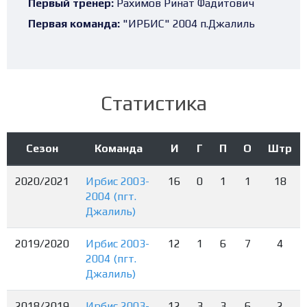
Первый тренер:
Рахимов Ринат Фадитович
Первая команда:
"ИРБИС" 2004 п.Джалиль
Статистика
Сезон
Команда
И
Г
П
О
Штр
2020/2021
Ирбис 2003-
16
0
1
1
18
2004 (пгт.
Джалиль)
2019/2020
Ирбис 2003-
12
1
6
7
4
2004 (пгт.
Джалиль)
2018/2019
Ирбис 2003-
12
3
3
6
2