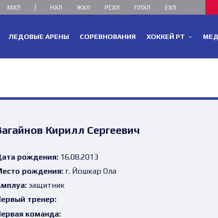
МХЛ
НХЛ
ЖХЛ
РСХЛ
ПЛХЛ
ЕХЛ
ЛЕДОВЫЕ АРЕНЫ
СОРЕВНОВАНИЯ
ХОККЕЙ РТ
МЕ
Загайнов Кирилл Сергеевич
ата рождения:
16.08.2013
есто рождения:
г. Йошкар Ола
мплуа:
защитник
ервый тренер:
ервая команда: