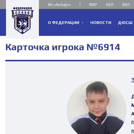
ХК «Ак Барс»
ФХР
КХЛ
ВХЛ
О ФЕДЕРАЦИИ
НОВОСТИ
ДЮСШ
Карточка игрока №6914
Д
М
А
П
П