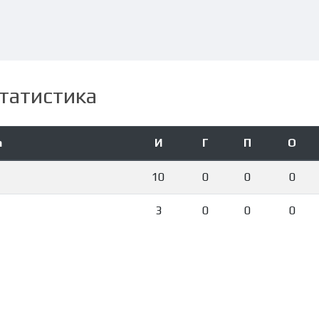
татистика
а
И
Г
П
О
10
0
0
0
3
0
0
0