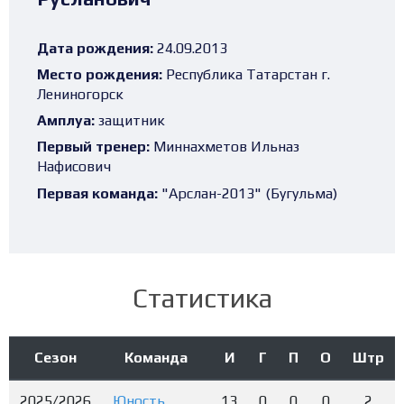
Дата рождения:
24.09.2013
Место рождения:
Республика Татарстан г.
Лениногорск
Амплуа:
защитник
Первый тренер:
Миннахметов Ильназ
Нафисович
Первая команда:
"Арслан-2013" (Бугульма)
Статистика
Сезон
Команда
И
Г
П
О
Штр
2025/2026
Юность
13
0
0
0
2