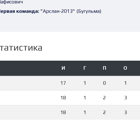
афисович
ервая команда:
"Арслан-2013" (Бугульма)
татистика
И
Г
П
О
17
1
0
1
18
1
2
3
18
1
2
3