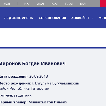
МХЛ
НХЛ
ЖХЛ
РСХЛ
ПЛХЛ
ЕХЛ
ЛЕДОВЫЕ АРЕНЫ
СОРЕВНОВАНИЯ
ХОККЕЙ РТ
МЕ
Миронов Богдан Иванович
ата рождения:
20.09.2013
есто рождения:
г. Бугульма Бугульминский
айон Республика Татарстан
мплуа:
защитник
ервый тренер:
Миннахметов Ильназ