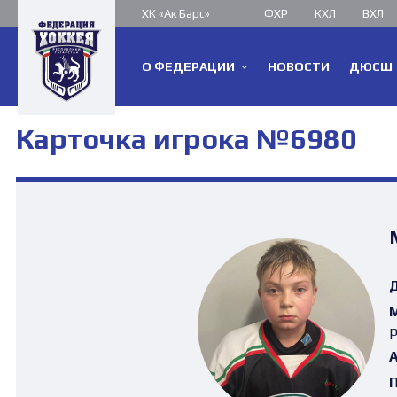
ХК «Ак Барс»
ФХР
КХЛ
ВХЛ
О ФЕДЕРАЦИИ
НОВОСТИ
ДЮСШ
Карточка игрока №6980
Д
М
р
А
П