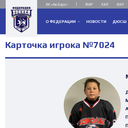
ХК «Ак Барс»
ФХР
КХЛ
ВХЛ
О ФЕДЕРАЦИИ
НОВОСТИ
ДЮСШ
Карточка игрока №7024
Д
М
А
П
П