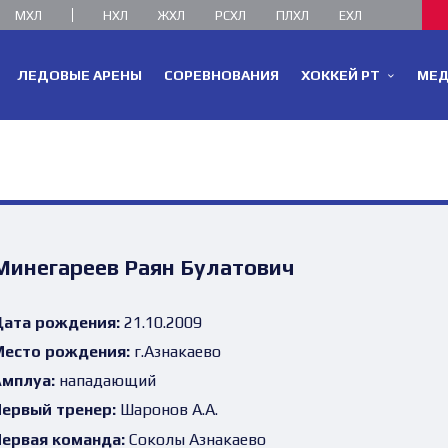
МХЛ
НХЛ
ЖХЛ
РСХЛ
ПЛХЛ
ЕХЛ
ЛЕДОВЫЕ АРЕНЫ
СОРЕВНОВАНИЯ
ХОККЕЙ РТ
МЕ
Минегареев Раян Булатович
ата рождения:
21.10.2009
есто рождения:
г.Азнакаево
мплуа:
нападающий
ервый тренер:
Шаронов А.А.
ервая команда:
Соколы Азнакаево