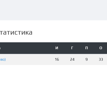
татистика
а
И
Г
П
О
ево)
16
24
9
33