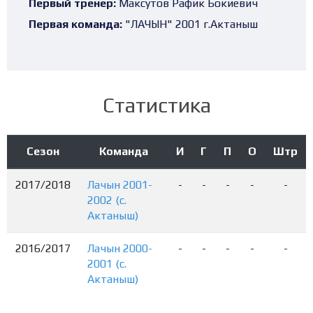
Первый тренер:
Максутов Рафик Бокиевич
Первая команда:
"ЛАЧЫН" 2001 г.Актаныш
Статистика
Сезон
Команда
И
Г
П
О
Штр
2017/2018
Лачын 2001-
-
-
-
-
-
2002 (с.
Актаныш)
2016/2017
Лачын 2000-
-
-
-
-
-
2001 (с.
Актаныш)