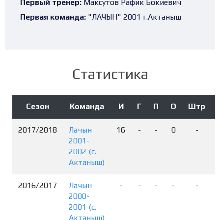
Первый тренер:
Максутов Рафик Бокиевич
Первая команда:
"ЛАЧЫН" 2001 г.Актаныш
Статистика
Сезон
Команда
И
Г
П
О
Штр
2017/2018
Лачын
16
-
-
0
-
2001-
2002 (с.
Актаныш)
2016/2017
Лачын
-
-
-
-
-
2000-
2001 (с.
Актаныш)