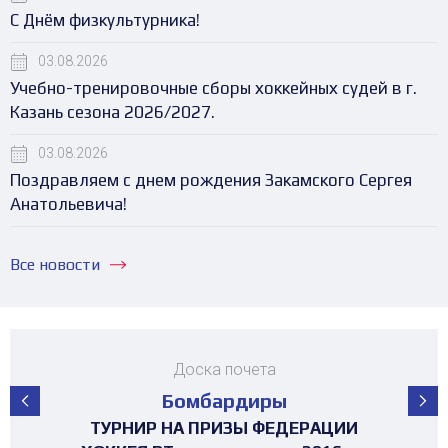
С Днём физкультурника!
03.08.2026
Учебно-тренировочные сборы хоккейных судей в г.
Казань сезона 2026/2027.
03.08.2026
Поздравляем с днем рождения Закамского Сергея
Анатольевича!
Все новости
Доска почета
Бомбардиры
ПЕРВЕНСТВО РЕСПУБЛИКИ ТАТАРСТАН
ПЕРВЕНСТВО РЕСПУБЛИКИ ТАТАРСТАН
ПЕРВЕНСТВО РЕСПУБЛИКИ ТАТАРСТАН
ПЕРВЕНСТВО РЕСПУБЛИКИ ТАТАРСТАН
ПЕРВЕНСТВО РЕСПУБЛИКИ ТАТАРСТАН
МАТЧ ЗВЁЗД ПЕРВЕНСТВА РТ среди
МАТЧ ЗВЁЗД ПЕРВЕНСТВА РТ среди
ТУРНИР 4х4 ПОСВЯЩЕННЫЙ "ДНЮ
ТУРНИР 4х4 ПОСВЯЩЕННЫЙ "ДНЮ
ТУРНИР НА ПРИЗЫ ФЕДЕРАЦИИ
ТУРНИР НА ПРИЗЫ ФЕДЕРАЦИИ
ТУРНИР НА ПРИЗЫ ФЕДЕРАЦИИ