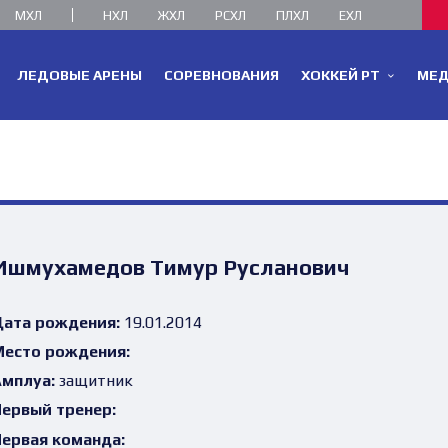
МХЛ
НХЛ
ЖХЛ
РСХЛ
ПЛХЛ
ЕХЛ
ЛЕДОВЫЕ АРЕНЫ
СОРЕВНОВАНИЯ
ХОККЕЙ РТ
МЕ
Ишмухамедов Тимур Русланович
ата рождения:
19.01.2014
есто рождения:
мплуа:
защитник
ервый тренер:
ервая команда: