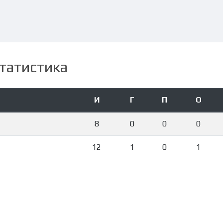
татистика
И
Г
П
О
8
0
0
0
12
1
0
1