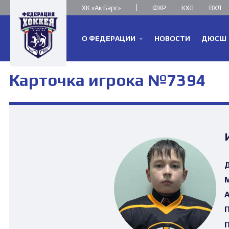
ХК «Ак Барс»
ФХР
КХЛ
ВХЛ
О ФЕДЕРАЦИИ
НОВОСТИ
ДЮСШ
Карточка игрока №7394
Д
М
А
П
П