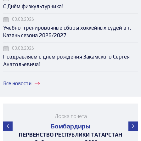
С Днём физкультурника!
03.08.2026
Учебно-тренировочные сборы хоккейных судей в г.
Казань сезона 2026/2027.
03.08.2026
Поздравляем с днем рождения Закамского Сергея
Анатольевича!
Все новости
Доска почета
Бомбардиры
ПЕРВЕНСТВО РЕСПУБЛИКИ ТАТАРСТАН
ПЕРВЕНСТВО РЕСПУБЛИКИ ТАТАРСТАН
ПЕРВЕНСТВО РЕСПУБЛИКИ ТАТАРСТАН
ПЕРВЕНСТВО РЕСПУБЛИКИ ТАТАРСТАН
ПЕРВЕНСТВО РЕСПУБЛИКИ ТАТАРСТАН
МАТЧ ЗВЁЗД ПЕРВЕНСТВА РТ среди
ТУРНИР 4х4 ПОСВЯЩЕННЫЙ "ДНЮ
ТУРНИР НА ПРИЗЫ ФЕДЕРАЦИИ
ТУРНИР НА ПРИЗЫ ФЕДЕРАЦИИ
ТУРНИР НА ПРИЗЫ ФЕДЕРАЦИИ
ТУРНИР НА ПРИЗЫ ФЕДЕРАЦИИ
ТУРНИР НА ПРИЗЫ ФЕДЕРАЦИИ