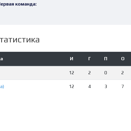
ервая команда:
татистика
а
И
Г
П
О
12
2
0
2
а)
12
4
3
7