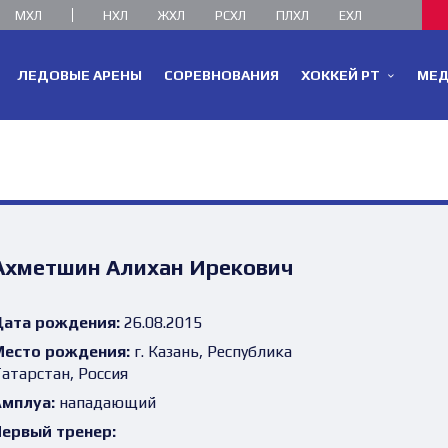
МХЛ
НХЛ
ЖХЛ
РСХЛ
ПЛХЛ
ЕХЛ
ЛЕДОВЫЕ АРЕНЫ
СОРЕВНОВАНИЯ
ХОККЕЙ РТ
МЕ
Ахметшин Алихан Ирекович
ата рождения:
26.08.2015
есто рождения:
г. Казань, Республика
атарстан, Россия
мплуа:
нападающий
ервый тренер: