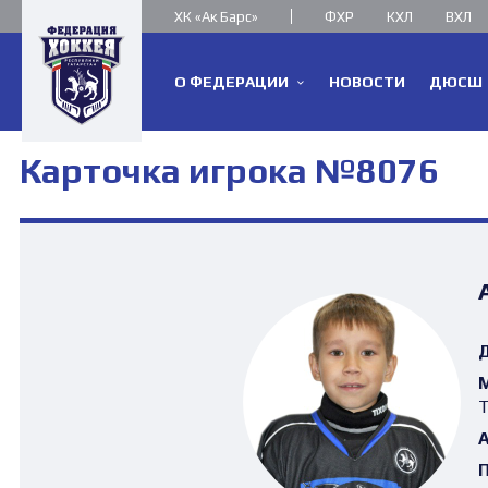
ХК «Ак Барс»
ФХР
КХЛ
ВХЛ
О ФЕДЕРАЦИИ
НОВОСТИ
ДЮСШ
Карточка игрока №8076
Д
М
Т
А
П