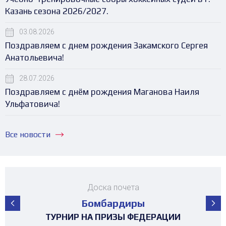
Казань сезона 2026/2027.
03.08.2026
Поздравляем с днем рождения Закамского Сергея
Анатольевича!
28.07.2026
Поздравляем с днём рождения Маганова Наиля
Ульфатовича!
Все новости
Доска почета
Бомбардиры
ПЕРВЕНСТВО РЕСПУБЛИКИ ТАТАРСТАН
ПЕРВЕНСТВО РЕСПУБЛИКИ ТАТАРСТАН
ПЕРВЕНСТВО РЕСПУБЛИКИ ТАТАРСТАН
ПЕРВЕНСТВО РЕСПУБЛИКИ ТАТАРСТАН
ПЕРВЕНСТВО РЕСПУБЛИКИ ТАТАРСТАН
ПЕРВЕНСТВО РЕСПУБЛИКИ ТАТАРСТАН
ПЕРВЕНСТВО РЕСПУБЛИКИ ТАТАРСТАН
МАТЧ ЗВЁЗД ПЕРВЕНСТВА РТ среди
МАТЧ ЗВЁЗД ПЕРВЕНСТВА РТ среди
ТУРНИР 4х4 ПОСВЯЩЕННЫЙ "ДНЮ
ТУРНИР НА ПРИЗЫ ФЕДЕРАЦИИ
ТУРНИР НА ПРИЗЫ ФЕДЕРАЦИИ