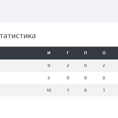
татистика
И
Г
П
О
9
2
0
2
2
0
0
0
10
1
0
1