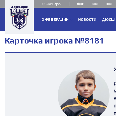
ХК «Ак Барс»
ФХР
КХЛ
ВХЛ
О ФЕДЕРАЦИИ
НОВОСТИ
ДЮСШ
Карточка игрока №8181
Д
М
А
П
П