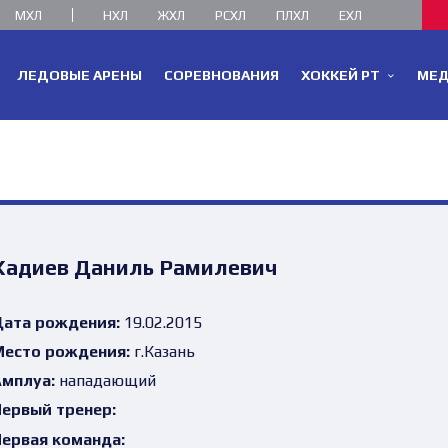
МХЛ
НХЛ
ЖХЛ
РСХЛ
ПЛХЛ
ЕХЛ
ЛЕДОВЫЕ АРЕНЫ
СОРЕВНОВАНИЯ
ХОККЕЙ РТ
МЕ
Хадиев Даниль Рамилевич
ата рождения:
19.02.2015
есто рождения:
г.Казань
мплуа:
нападающий
ервый тренер:
ервая команда: