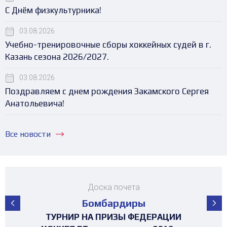
С Днём физкультурника!
03.08.2026
Учебно-тренировочные сборы хоккейных судей в г.
Казань сезона 2026/2027.
03.08.2026
Поздравляем с днем рождения Закамского Сергея
Анатольевича!
Все новости
Доска почета
Бомбардиры
ПЕРВЕНСТВО РЕСПУБЛИКИ ТАТАРСТАН
ПЕРВЕНСТВО РЕСПУБЛИКИ ТАТАРСТАН
ПЕРВЕНСТВО РЕСПУБЛИКИ ТАТАРСТАН
ПЕРВЕНСТВО РЕСПУБЛИКИ ТАТАРСТАН
ПЕРВЕНСТВО РЕСПУБЛИКИ ТАТАРСТАН
ПЕРВЕНСТВО РЕСПУБЛИКИ ТАТАРСТАН
МАТЧ ЗВЁЗД ПЕРВЕНСТВА РТ среди
ТУРНИР НА ПРИЗЫ ФЕДЕРАЦИИ
ТУРНИР НА ПРИЗЫ ФЕДЕРАЦИИ
ТУРНИР НА ПРИЗЫ ФЕДЕРАЦИИ
ТУРНИР НА ПРИЗЫ ФЕДЕРАЦИИ
ТУРНИР НА ПРИЗЫ ФЕДЕРАЦИИ