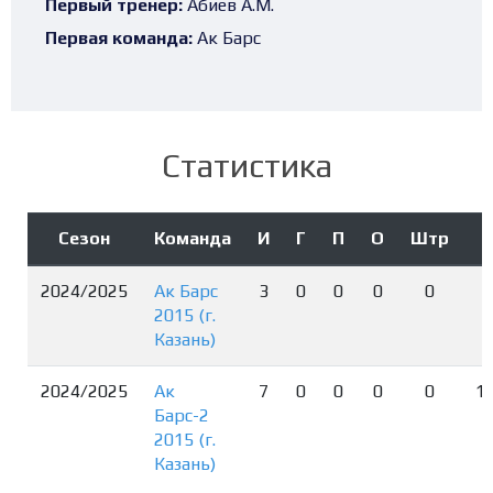
Первый тренер:
Абиев А.М.
Первая команда:
Ак Барс
Статистика
Сезон
Команда
И
Г
П
О
Штр
2024/2025
Ак Барс
3
0
0
0
0
5
2015 (г.
4
Казань)
2024/2025
Ак
7
0
0
0
0
1
Барс-2
1
2015 (г.
Казань)