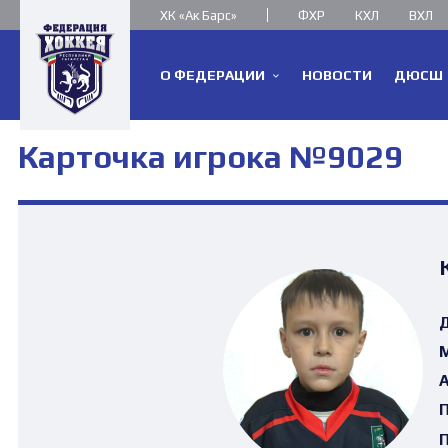
ХК «Ак Барс»
ФХР
КХЛ
ВХЛ
О ФЕДЕРАЦИИ
НОВОСТИ
ДЮСШ
Карточка игрока №9029
Д
М
А
П
П