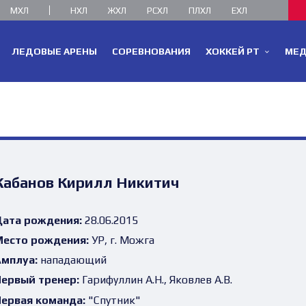
МХЛ
НХЛ
ЖХЛ
РСХЛ
ПЛХЛ
ЕХЛ
ЛЕДОВЫЕ АРЕНЫ
СОРЕВНОВАНИЯ
ХОККЕЙ РТ
МЕ
Кабанов Кирилл Никитич
ата рождения:
28.06.2015
есто рождения:
УР, г. Можга
мплуа:
нападающий
ервый тренер:
Гарифуллин А.Н., Яковлев А.В.
ервая команда:
"Спутник"