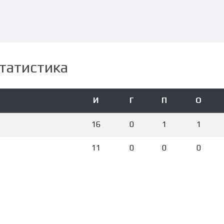
татистика
И
Г
П
О
16
0
1
1
11
0
0
0