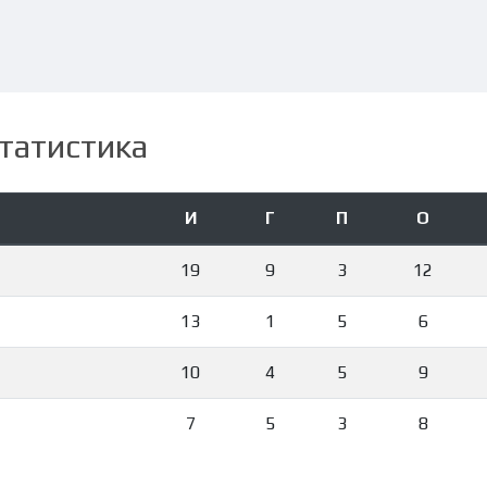
татистика
И
Г
П
О
19
9
3
12
13
1
5
6
10
4
5
9
7
5
3
8