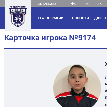
ХК «Ак Барс»
ФХР
КХЛ
ВХЛ
О ФЕДЕРАЦИИ
НОВОСТИ
ДЮСШ
Карточка игрока №9174
Д
М
А
П
П