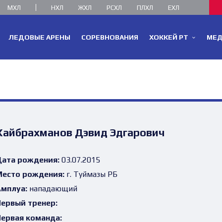
МХЛ
НХЛ
ЖХЛ
РСХЛ
ПЛХЛ
ЕХЛ
ЛЕДОВЫЕ АРЕНЫ
СОРЕВНОВАНИЯ
ХОККЕЙ РТ
МЕ
Хайбрахманов Дэвид Эдгарович
ата рождения:
03.07.2015
есто рождения:
г. Туймазы РБ
мплуа:
нападающий
ервый тренер:
ервая команда: