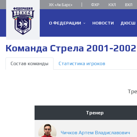
ХК «Ак Барс»
ФХР
КХЛ
ВХЛ
О ФЕДЕРАЦИИ
НОВОСТИ
ДЮСШ
Команда Стрела 2001-2002 
Состав команды
Статистика игроков
Тр
Тренер
Чичков
Артем
Владиславович