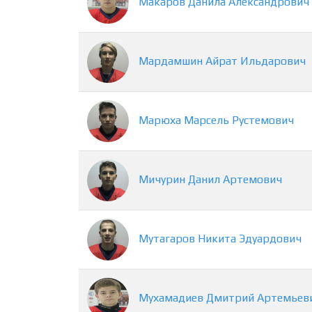
Макаров
Данила
Александрович
Мардамшин
Айрат
Ильдарович
Марюха
Марсель
Рустемович
Мичурин
Данил
Артемович
Мутагаров
Никита
Эдуардович
Мухамадиев
Дмитрий
Артемьев