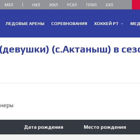
МХЛ
НХЛ
ЖХЛ
РСХЛ
ПЛХЛ
ЕХЛ
ЛЕДОВЫЕ АРЕНЫ
СОРЕВНОВАНИЯ
ХОККЕЙ РТ
МЕ
девушки) (с.Актаныш) в сез
енеры
Дата рождения
Место рождения