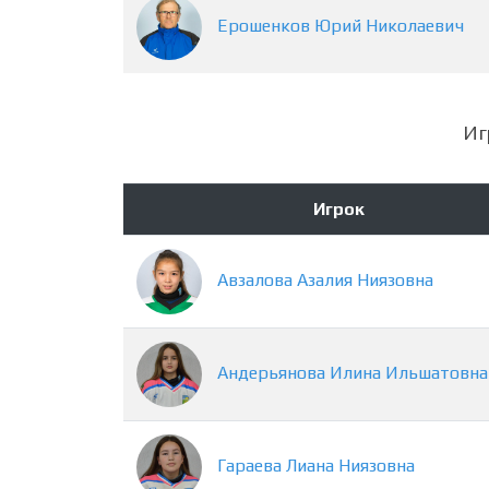
Ерошенков
Юрий
Николаевич
Иг
Игрок
Авзалова
Азалия
Ниязовна
Андерьянова
Илина
Ильшатовна
Гараева
Лиана
Ниязовна