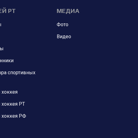
ЕЙ РТ
МЕДИА
ы
Фото
Видео
ны
анники
ора спортивных
 хоккея
 хоккея РТ
 хоккея РФ