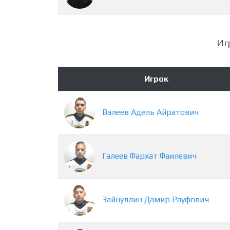
Иг
Игрок
Валеев
Адель
Айратович
Галеев
Фархат
Фаилевич
Зайнуллин
Дамир
Рауфович