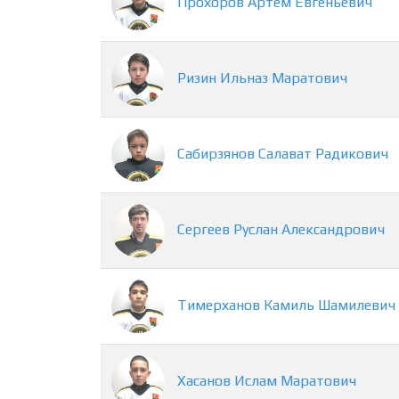
Прохоров
Артем
Евгеньевич
Ризин
Ильназ
Маратович
Сабирзянов
Салават
Радикович
Сергеев
Руслан
Александрович
Тимерханов
Камиль
Шамилевич
Хасанов
Ислам
Маратович