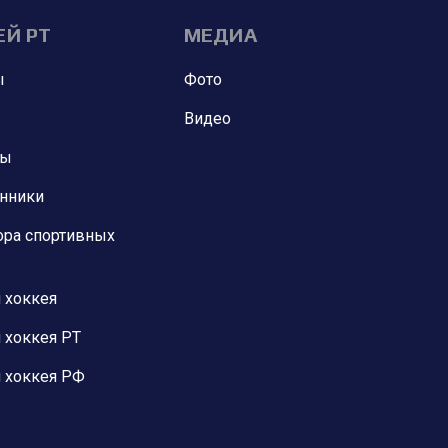
ЕЙ РТ
МЕДИА
ы
Фото
Видео
ны
анники
ора спортивных
 хоккея
 хоккея РТ
 хоккея РФ