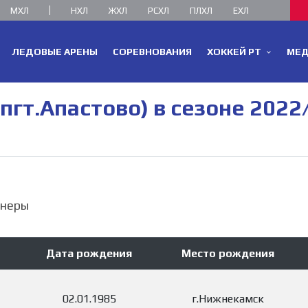
МХЛ
НХЛ
ЖХЛ
РСХЛ
ПЛХЛ
ЕХЛ
ЛЕДОВЫЕ АРЕНЫ
СОРЕВНОВАНИЯ
ХОККЕЙ РТ
МЕ
пгт.Апастово) в сезоне 2022
неры
Дата рождения
Место рождения
02.01.1985
г.Нижнекамск