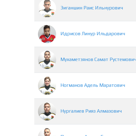
Зиганшин
Раис
Ильнурович
Идрисов
Линур
Ильдарович
Мухаметзянов
Самат
Рустемови
Ногманов
Адель
Маратович
Нургалиев
Рияз
Алмазович