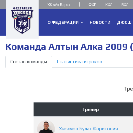
ХК «Ак Барс»
ФХР
КХЛ
ВХЛ
О ФЕДЕРАЦИИ
НОВОСТИ
ДЮСШ
Команда Алтын Алка 2009 (
Состав команды
Статистика игроков
Тре
Тренер
Хисамов
Булат
Фаритович