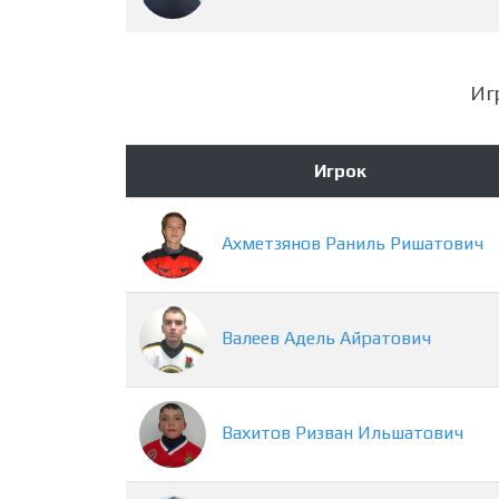
Иг
Игрок
Ахметзянов
Раниль
Ришатович
Валеев
Адель
Айратович
Вахитов
Ризван
Ильшатович