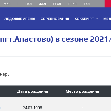
МХЛ
НХЛ
ЖХЛ
РСХЛ
ПЛХЛ
ЕХЛ
ЛЕДОВЫЕ АРЕНЫ
СОРЕВНОВАНИЯ
ХОККЕЙ РТ
МЕ
пгт.Апастово) в сезоне 2021
неры
Дата рождения
Место рождения
ч
24.07.1998
-