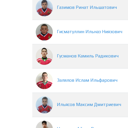
Газимов
Ринат
Ильшатович
Гисматуллин
Ильназ
Ниязович
Гусманов
Камиль
Радикович
Залялов
Ислам
Ильфарович
Ильясов
Максим
Дмитриевич