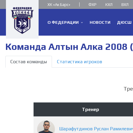
ХК «Ак Барс»
ФХР
КХЛ
ВХЛ
О ФЕДЕРАЦИИ
НОВОСТИ
ДЮСШ
Команда Алтын Алка 2008 (
Состав команды
Статистика игроков
Тре
Тренер
Шарафутдинов
Руслан
Рамилеви