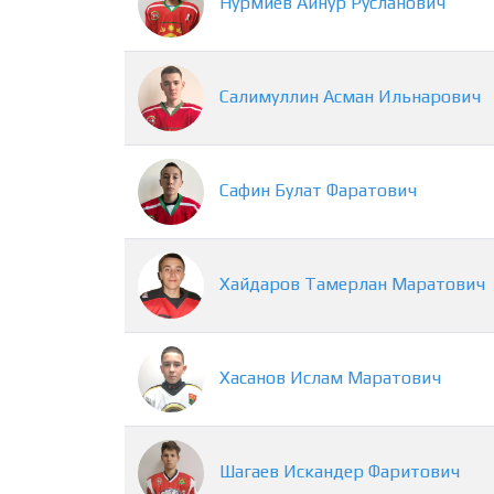
Нурмиев
Айнур
Русланович
Салимуллин
Асман
Ильнарович
Сафин
Булат
Фаратович
Хайдаров
Тамерлан
Маратович
Хасанов
Ислам
Маратович
Шагаев
Искандер
Фаритович