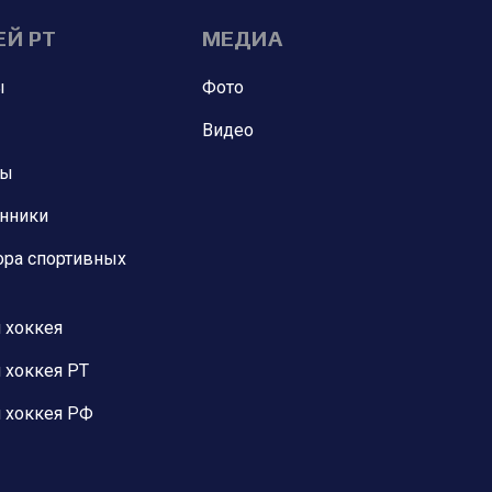
ЕЙ РТ
МЕДИА
ы
Фото
Видео
ны
анники
ора спортивных
 хоккея
 хоккея РТ
 хоккея РФ