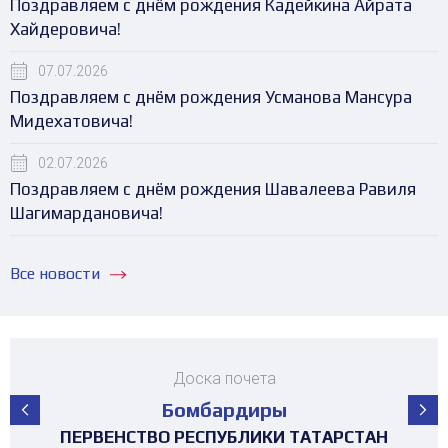
Поздравляем с днём рождения Кадейкина Айрата
Хайдеровича!
07.07.2026
Поздравляем с днём рождения Усманова Мансура
Мидехатовича!
02.07.2026
Поздравляем с днём рождения Шавалеева Равиля
Шагимардановича!
Все новости
Доска почета
Бомбардиры
ПЕРВЕНСТВО РЕСПУБЛИКИ ТАТАРСТАН
ПЕРВЕНСТВО РЕСПУБЛИКИ ТАТАРСТАН
ПЕРВЕНСТВО РЕСПУБЛИКИ ТАТАРСТАН
ПЕРВЕНСТВО РЕСПУБЛИКИ ТАТАРСТАН
ПЕРВЕНСТВО РЕСПУБЛИКИ ТАТАРСТАН
ПЕРВЕНСТВО РЕСПУБЛИКИ ТАТАРСТАН
МАТЧ ЗВЁЗД ПЕРВЕНСТВА РТ среди
ТУРНИР 4х4 ПОСВЯЩЕННЫЙ "ДНЮ
ТУРНИР 4х4 ПОСВЯЩЕННЫЙ "ДНЮ
ТУРНИР НА ПРИЗЫ ФЕДЕРАЦИИ
ТУРНИР НА ПРИЗЫ ФЕДЕРАЦИИ
ТУРНИР НА ПРИЗЫ ФЕДЕРАЦИИ