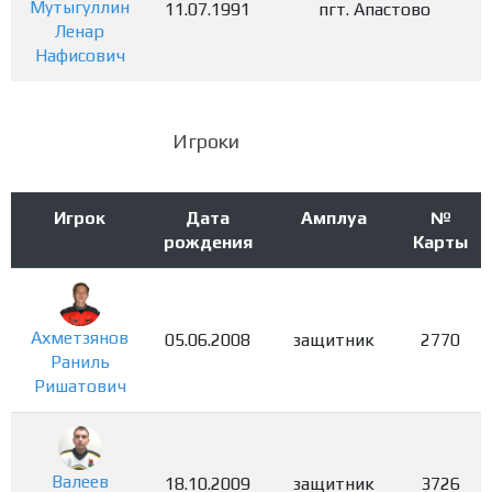
Мутыгуллин
11.07.1991
пгт. Апастово
Ленар
Нафисович
Игроки
Игрок
Дата
Амплуа
№
рождения
Карты
Ахметзянов
05.06.2008
защитник
2770
Раниль
Ришатович
Валеев
18.10.2009
защитник
3726