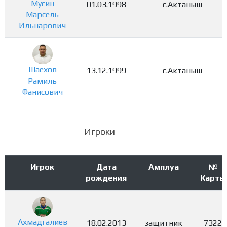
Мусин
01.03.1998
с.Актаныш
Марсель
Ильнарович
Шаехов
13.12.1999
с.Актаныш
Рамиль
Фанисович
Игроки
Игрок
Дата
Амплуа
№
рождения
Карты
Ахмадгалиев
18.02.2013
защитник
7322