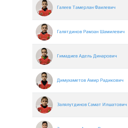
Галеев
Тамерлан
Фаилевич
Галятдинов
Рамзан
Шамилевич
Гимадиев
Адель
Динарович
Димухаметов
Амир
Радикович
Залялутдинов
Самат
Илшатович