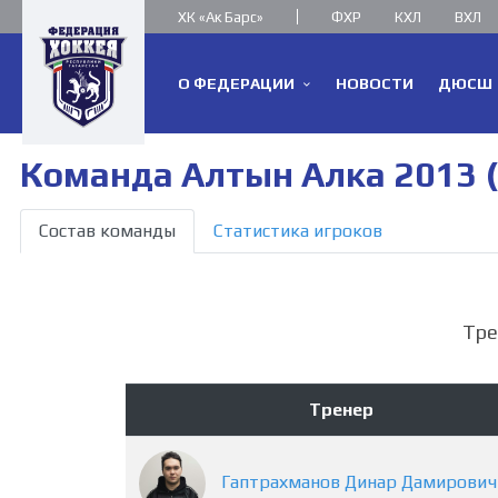
ХК «Ак Барс»
ФХР
КХЛ
ВХЛ
О ФЕДЕРАЦИИ
НОВОСТИ
ДЮСШ
Команда Алтын Алка 2013 (
Состав команды
Статистика игроков
Тре
Тренер
Гаптрахманов
Динар
Дамирович