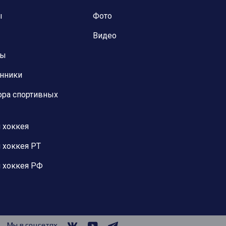
ы
Фото
Видео
ны
анники
ора спортивных
 хоккея
 хоккея РТ
 хоккея РФ
Мы в соцсетях