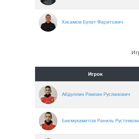
Хисамов
Булат
Фаритович
Иг
Игрок
Абдуллин
Рамзан
Русланович
Бикмухаметов
Раниль
Рустемов