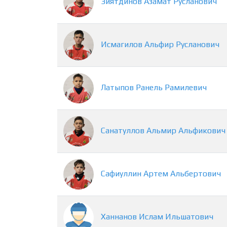
Зиятдинов
Азамат
Русланович
Исмагилов
Альфир
Русланович
Латыпов
Ранель
Рамилевич
Санатуллов
Альмир
Альфикович
Сафиуллин
Артем
Альбертович
Ханнанов
Ислам
Ильшатович