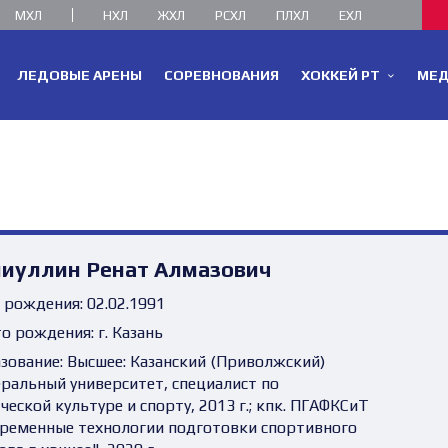
МХЛ
НХЛ
ЖХЛ
РСХЛ
ПЛХЛ
ЕХЛ
ЛЕДОВЫЕ АРЕНЫ
СОРЕВНОВАНИЯ
ХОККЕЙ РТ
МЕ
лиуллин Ренат Алмазович
 рождения:
02.02.1991
о рождения:
г. Казань
зование:
Высшее: Казанский (Приволжский)
ральный университет, специалист по
ческой культуре и спорту, 2013 г.; кпк. ПГАФКСиТ
ременные технологии подготовки спортивного