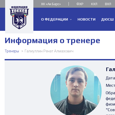
ХК «Ак Барс»
ФХР
КХЛ
ВХЛ
О ФЕДЕРАЦИИ
НОВОСТИ
ДЮСШ
Информация о тренере
Тренеры
Галиуллин Ренат Алмазович
Га
Дата
Мест
Обра
феде
физи
"Сов