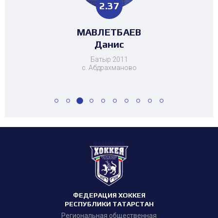
1.29
1.16
2.37
0.63
1.13
2.89
1.95
0.25
3.13
1.29
4.46
4.46
НИГМАТУЛЛИН
НИГМАТУЛЛИН
МАРДАГАНИЕВ
МАВЛЕТБАЕВ
ХАЗБУЛАТОВ
ХАЗБУЛАТОВ
СИЛАНТЬЕВ
НУРГАЛИЕВ
ЗОТОВА
ЗОТОВА
МУСАТЗАНОВ
МУСАТЗАНОВ
Ангелина
Ангелина
Альмир
Мансур
Мансур
Данис
Саид
Азат
Егор
Азат
Динар
Динар
Батыр 2011
с. Абдрахманово
ФЕДЕРАЦИЯ ХОККЕЯ
РЕСПУБЛИКИ ТАТАРСТАН
Региональная общественная