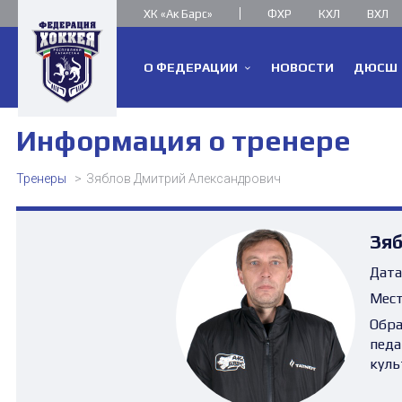
ХК «Ак Барс»
ФХР
КХЛ
ВХЛ
О ФЕДЕРАЦИИ
НОВОСТИ
ДЮСШ
Информация о тренере
Тренеры
Зяблов Дмитрий Александрович
Зя
Дата
Мест
Обра
педа
куль