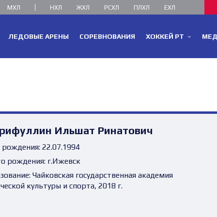
МХЛ
НХЛ
ЖХЛ
РСХЛ
ПЛХЛ
ЕХЛ
ЛЕДОВЫЕ АРЕНЫ
СОРЕВНОВАНИЯ
ХОККЕЙ РТ
МЕ
рифуллин Ильшат Ринатович
 рождения:
22.07.1994
о рождения:
г.Ижевск
зование:
Чайковская государственная академия
ческой культуры и спорта, 2018 г.