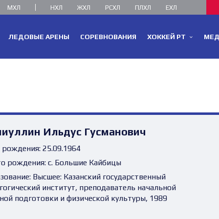
МХЛ
НХЛ
ЖХЛ
РСХЛ
ПЛХЛ
ЕХЛ
ЛЕДОВЫЕ АРЕНЫ
СОРЕВНОВАНИЯ
ХОККЕЙ РТ
МЕ
лиуллин Ильдус Гусманович
 рождения:
25.09.1964
о рождения:
с. Большие Кайбицы
зование:
Высшее: Казанский государственный
гогический институт, преподаватель начальной
ной подготовки и физической культуры, 1989