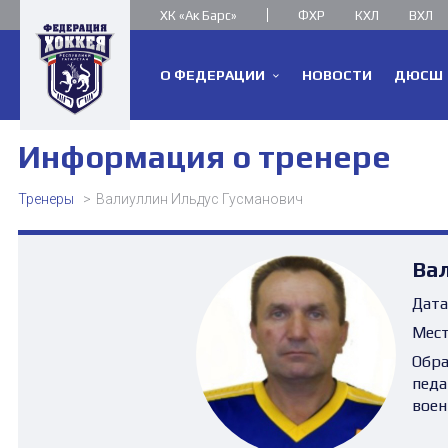
ХК «Ак Барс»
ФХР
КХЛ
ВХЛ
О ФЕДЕРАЦИИ
НОВОСТИ
ДЮСШ
Информация о тренере
Тренеры
Валиуллин Ильдус Гусманович
Ва
Дата
Мест
Обра
педа
воен