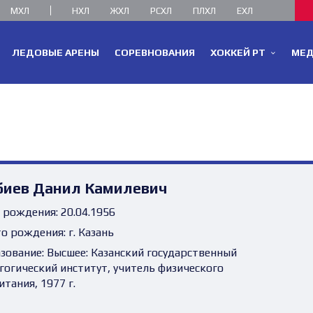
МХЛ
НХЛ
ЖХЛ
РСХЛ
ПЛХЛ
ЕХЛ
ЛЕДОВЫЕ АРЕНЫ
СОРЕВНОВАНИЯ
ХОККЕЙ РТ
МЕ
биев Данил Камилевич
 рождения:
20.04.1956
о рождения:
г. Казань
зование:
Высшее: Казанский государственный
гогический институт, учитель физического
итания, 1977 г.