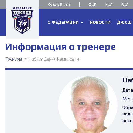
ХК «Ак Барс»
ФХР
КХЛ
ВХЛ
О ФЕДЕРАЦИИ
НОВОСТИ
ДЮСШ
Информация о тренере
Тренеры
Набиев Данил Камилевич
На
Дата
Мест
Обра
педа
восп