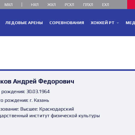
МХЛ
НХЛ
ЖХЛ
РСХЛ
ПЛХЛ
ЕХЛ
ЛЕДОВЫЕ АРЕНЫ
СОРЕВНОВАНИЯ
ХОККЕЙ РТ
МЕ
бков Андрей Федорович
 рождения:
30.03.1964
о рождения:
г. Казань
зование:
Высшее: Краснодарский
дарственный институт физической культуры