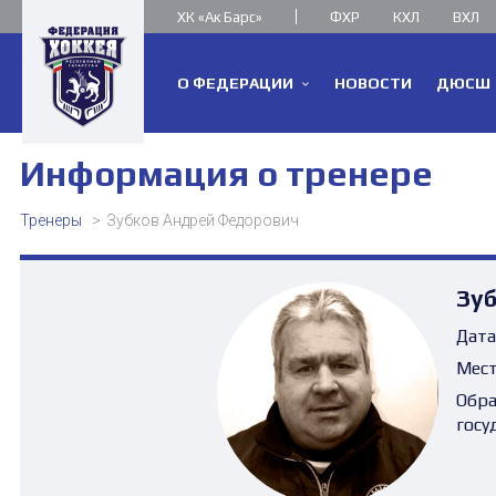
ХК «Ак Барс»
ФХР
КХЛ
ВХЛ
О ФЕДЕРАЦИИ
НОВОСТИ
ДЮСШ
Информация о тренере
Тренеры
Зубков Андрей Федорович
Зу
Дата
Мест
Обра
госу