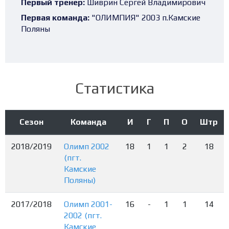
Первый тренер:
Шиврин Сергей Владимирович
Первая команда:
"ОЛИМПИЯ" 2003 п.Камские
Поляны
Статистика
Сезон
Команда
И
Г
П
О
Штр
2018/2019
Олимп 2002
18
1
1
2
18
(пгт.
Камские
Поляны)
2017/2018
Олимп 2001-
16
-
1
1
14
2002 (пгт.
Камские