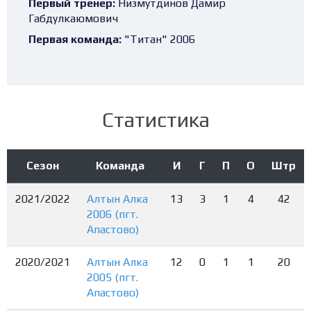
Первый тренер:
Низмутдинов Дамир
Габдулкаюмович
Первая команда:
"Титан" 2006
Статистика
Сезон
Команда
И
Г
П
О
Штр
2021/2022
Алтын Алка
13
3
1
4
42
2006 (пгт.
Апастово)
2020/2021
Алтын Алка
12
0
1
1
20
2005 (пгт.
Апастово)