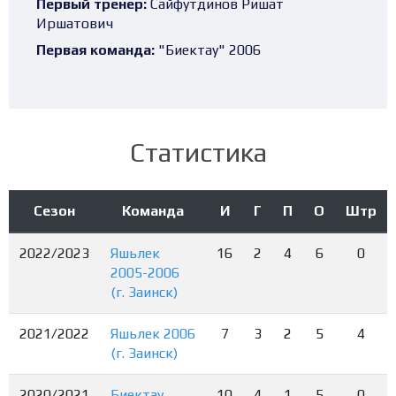
Первый тренер:
Сайфутдинов Ришат
Иршатович
Первая команда:
"Биектау" 2006
Статистика
Сезон
Команда
И
Г
П
О
Штр
2022/2023
Яшьлек
16
2
4
6
0
2005-2006
(г. Заинск)
2021/2022
Яшьлек 2006
7
3
2
5
4
(г. Заинск)
2020/2021
Биектау
10
4
1
5
0