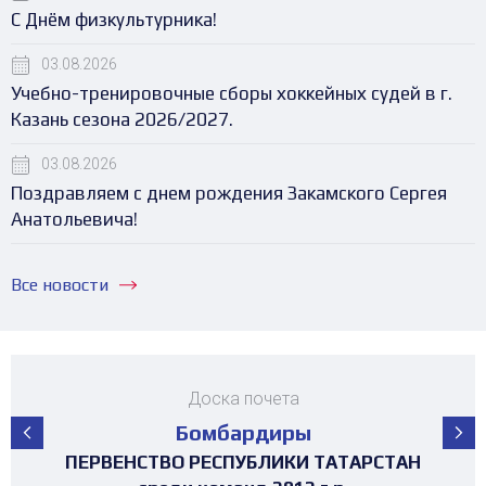
С Днём физкультурника!
03.08.2026
Учебно-тренировочные сборы хоккейных судей в г.
Казань сезона 2026/2027.
03.08.2026
Поздравляем с днем рождения Закамского Сергея
Анатольевича!
Все новости
Доска почета
Бомбардиры
ПЕРВЕНСТВО РЕСПУБЛИКИ ТАТАРСТАН
ПЕРВЕНСТВО РЕСПУБЛИКИ ТАТАРСТАН
ПЕРВЕНСТВО РЕСПУБЛИКИ ТАТАРСТАН
ПЕРВЕНСТВО РЕСПУБЛИКИ ТАТАРСТАН
ПЕРВЕНСТВО РЕСПУБЛИКИ ТАТАРСТАН
ПЕРВЕНСТВО РЕСПУБЛИКИ ТАТАРСТАН
МАТЧ ЗВЁЗД ПЕРВЕНСТВА РТ среди
МАТЧ ЗВЁЗД ПЕРВЕНСТВА РТ среди
ТУРНИР 4х4 ПОСВЯЩЕННЫЙ "ДНЮ
ТУРНИР НА ПРИЗЫ ФЕДЕРАЦИИ
ТУРНИР НА ПРИЗЫ ФЕДЕРАЦИИ
ТУРНИР НА ПРИЗЫ ФЕДЕРАЦИИ