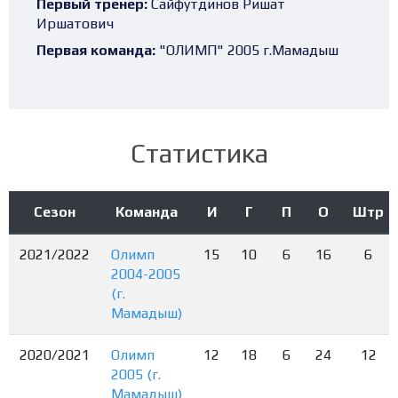
Первый тренер:
Сайфутдинов Ришат
Иршатович
Первая команда:
"ОЛИМП" 2005 г.Мамадыш
Статистика
Сезон
Команда
И
Г
П
О
Штр
2021/2022
Олимп
15
10
6
16
6
2004-2005
(г.
Мамадыш)
2020/2021
Олимп
12
18
6
24
12
2005 (г.
Мамадыш)