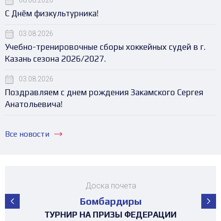
08.08.2026
С Днём физкультурника!
03.08.2026
Учебно-тренировочные сборы хоккейных судей в г.
Казань сезона 2026/2027.
03.08.2026
Поздравляем с днем рождения Закамского Сергея
Анатольевича!
Все новости
Доска почета
Бомбардиры
ПЕРВЕНСТВО РЕСПУБЛИКИ ТАТАРСТАН
ПЕРВЕНСТВО РЕСПУБЛИКИ ТАТАРСТАН
ПЕРВЕНСТВО РЕСПУБЛИКИ ТАТАРСТАН
ПЕРВЕНСТВО РЕСПУБЛИКИ ТАТАРСТАН
ПЕРВЕНСТВО РЕСПУБЛИКИ ТАТАРСТАН
ПЕРВЕНСТВО РЕСПУБЛИКИ ТАТАРСТАН
ПЕРВЕНСТВО РЕСПУБЛИКИ ТАТАРСТАН
ТУРНИР 4х4 ПОСВЯЩЕННЫЙ "ДНЮ
ТУРНИР НА ПРИЗЫ ФЕДЕРАЦИИ
ТУРНИР НА ПРИЗЫ ФЕДЕРАЦИИ
ТУРНИР НА ПРИЗЫ ФЕДЕРАЦИИ
ТУРНИР НА ПРИЗЫ ФЕДЕРАЦИИ