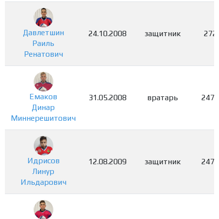
Давлетшин
24.10.2008
защитник
272
Раиль
Ренатович
Емаков
31.05.2008
вратарь
2478
Динар
Миннерешитович
Идрисов
12.08.2009
защитник
2479
Линур
Ильдарович