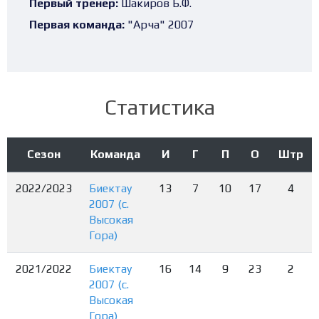
Первый тренер:
Шакиров Б.Ф.
Первая команда:
"Арча" 2007
Статистика
Сезон
Команда
И
Г
П
О
Штр
2022/2023
Биектау
13
7
10
17
4
2007 (с.
Высокая
Гора)
2021/2022
Биектау
16
14
9
23
2
2007 (с.
Высокая
Гора)