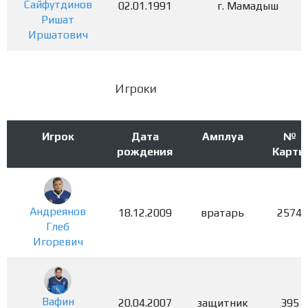
Сайфутдинов
02.01.1991
г. Мамадыш
Ришат
Иршатович
Игроки
Игрок
Дата
Амплуа
№
рождения
Карты
Андреянов
18.12.2009
вратарь
2574
Глеб
Игоревич
Вафин
20.04.2007
защитник
395