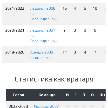
2021/2022
Ледокол 2008
16
4
6
10
3
(г.
Зеленодольск)
2020/2021
Ледокол 2007
2
0
0
0
(г.
Зеленодольск)
2019/2020
Ариада 2008
14
3
4
7
1
(г. волжск)
Статистика как вратаря
Сезон
Команда
И
Г
П
О
Штр
2022/2023
Ледокол 2007
-
-
-
-
-