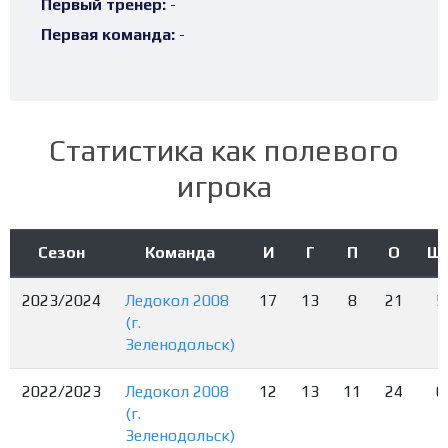
Первый тренер:
-
Первая команда:
-
Статистика как полевого
игрока
Сезон
Команда
И
Г
П
О
Ш
2023/2024
Ледокол 2008
17
13
8
21
5
(г.
Зеленодольск)
2022/2023
Ледокол 2008
12
13
11
24
6
(г.
Зеленодольск)