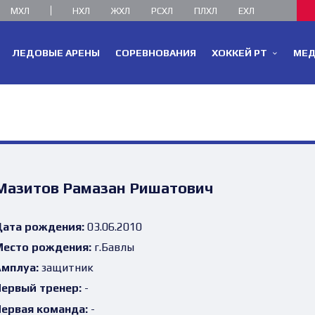
МХЛ
НХЛ
ЖХЛ
РСХЛ
ПЛХЛ
ЕХЛ
ЛЕДОВЫЕ АРЕНЫ
СОРЕВНОВАНИЯ
ХОККЕЙ РТ
МЕ
Мазитов Рамазан Ришатович
ата рождения:
03.06.2010
есто рождения:
г.Бавлы
мплуа:
защитник
ервый тренер:
-
ервая команда:
-