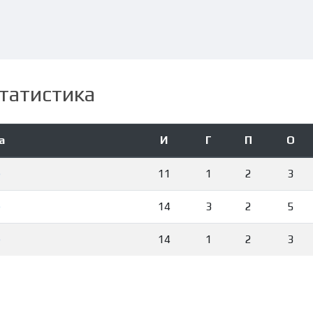
татистика
а
И
Г
П
О
)
11
1
2
3
)
14
3
2
5
)
14
1
2
3