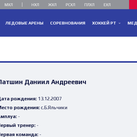
МХЛ
НХЛ
ЖХЛ
РСХЛ
ПЛХЛ
ЕХЛ
ЛЕДОВЫЕ АРЕНЫ
СОРЕВНОВАНИЯ
ХОККЕЙ РТ
МЕ
Патшин Даниил Андреевич
ата рождения:
13.12.2007
есто рождения:
с.Б.Яльчики
мплуа:
-
ервый тренер:
-
ервая команда:
-