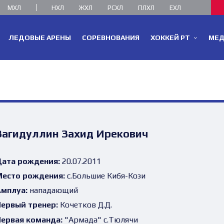
МХЛ
НХЛ
ЖХЛ
РСХЛ
ПЛХЛ
ЕХЛ
ЛЕДОВЫЕ АРЕНЫ
СОРЕВНОВАНИЯ
ХОККЕЙ РТ
МЕ
Загидуллин Захид Ирекович
ата рождения:
20.07.2011
есто рождения:
с.Большие Кибя-Кози
мплуа:
нападающий
ервый тренер:
Кочетков Д.Д.
ервая команда:
"Армада" с.Тюлячи