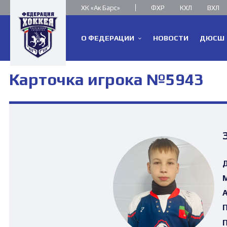
ХК «Ак Барс»
ФХР
КХЛ
ВХЛ
О ФЕДЕРАЦИИ
НОВОСТИ
ДЮСШ
Карточка игрока №5943
Д
М
А
П
П