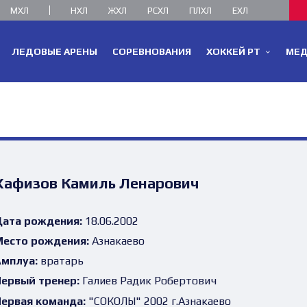
МХЛ
НХЛ
ЖХЛ
РСХЛ
ПЛХЛ
ЕХЛ
ЛЕДОВЫЕ АРЕНЫ
СОРЕВНОВАНИЯ
ХОККЕЙ РТ
МЕ
Хафизов Камиль Ленарович
ата рождения:
18.06.2002
есто рождения:
Азнакаево
мплуа:
вратарь
ервый тренер:
Галиев Радик Робертович
ервая команда:
"СОКОЛЫ" 2002 г.Азнакаево