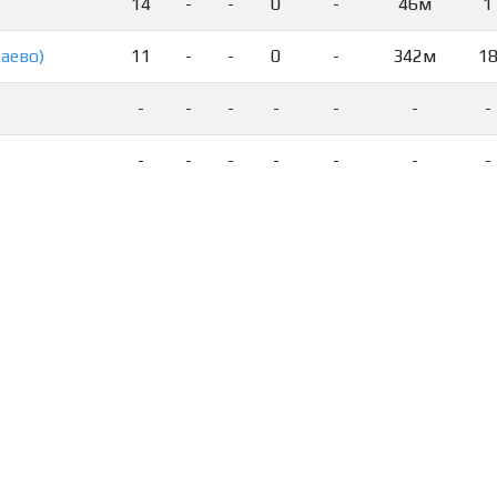
14
-
-
0
-
46м
1
каево)
11
-
-
0
-
342м
1
-
-
-
-
-
-
-
-
-
-
-
-
-
-