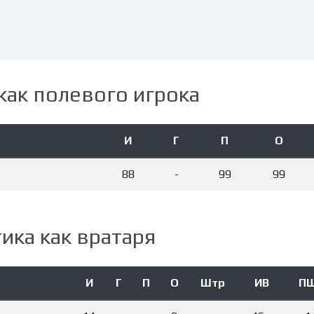
как полевого игрока
И
Г
П
О
88
-
99
99
ика как вратаря
И
Г
П
О
Штр
ИВ
П