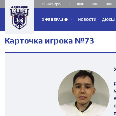
ХК «Ак Барс»
ФХР
КХЛ
ВХЛ
О ФЕДЕРАЦИИ
НОВОСТИ
ДЮСШ
Карточка игрока №73
Д
М
А
П
П