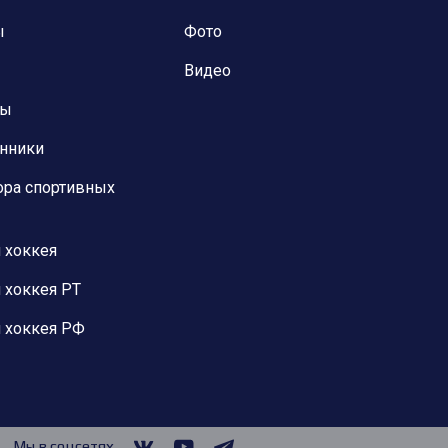
ы
Фото
Видео
ны
анники
ора спортивных
 хоккея
 хоккея РТ
 хоккея РФ
Мы в соцсетях