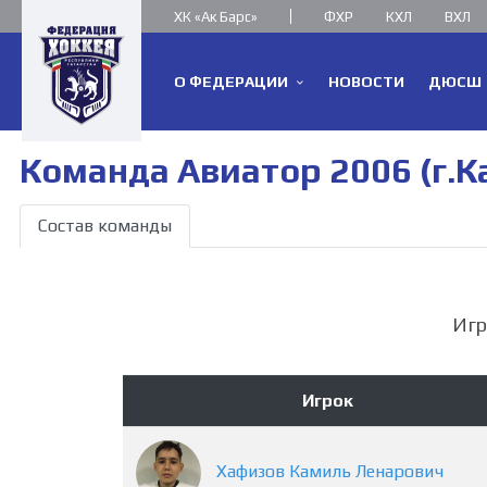
ХК «Ак Барс»
ФХР
КХЛ
ВХЛ
О ФЕДЕРАЦИИ
НОВОСТИ
ДЮСШ
Команда Авиатор 2006 (г.К
Состав команды
Игр
Игрок
Хафизов
Камиль
Ленарович