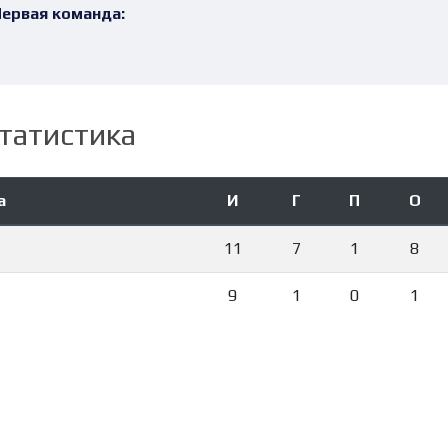
ервая команда:
татистика
а
И
Г
П
О
11
7
1
8
9
1
0
1