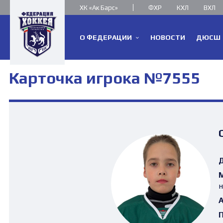
ХК «Ак Барс»
ФХР
КХЛ
ВХЛ
О ФЕДЕРАЦИИ
НОВОСТИ
ДЮСШ
Карточка игрока №7555
Д
М
н
А
П