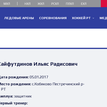
МХЛ
НХЛ
ЖХЛ
РСХЛ
ПЛХЛ
ЕХЛ
ЛЕДОВЫЕ АРЕНЫ
СОРЕВНОВАНИЯ
ХОККЕЙ РТ
МЕ
Сайфутдинов Ильяс Радисович
ата рождения:
05.01.2017
есто рождения:
с.Кобяково Пестречинский р-
 РТ
мплуа:
защитник
ервый тренер: