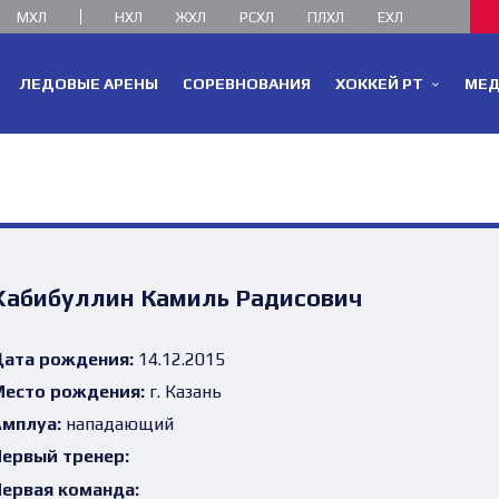
МХЛ
НХЛ
ЖХЛ
РСХЛ
ПЛХЛ
ЕХЛ
ЛЕДОВЫЕ АРЕНЫ
СОРЕВНОВАНИЯ
ХОККЕЙ РТ
МЕ
Хабибуллин Камиль Радисович
ата рождения:
14.12.2015
есто рождения:
г. Казань
мплуа:
нападающий
ервый тренер:
ервая команда: