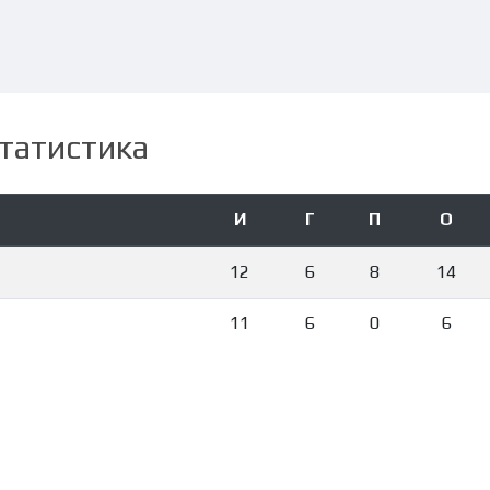
татистика
И
Г
П
О
12
6
8
14
11
6
0
6